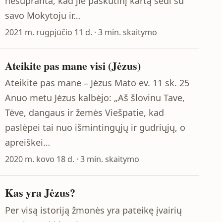
nesupranta, kad jie paskutinį kartą sėdi su
savo Mokytoju ir…
2021 m. rugpjūčio 11 d. · 3 min. skaitymo
Ateikite pas mane visi (Jėzus)
Ateikite pas mane – Jėzus Mato ev. 11 sk. 25
Anuo metu Jėzus kalbėjo: „Aš šlovinu Tave,
Tėve, dangaus ir žemės Viešpatie, kad
paslėpei tai nuo išmintingųjų ir gudriųjų, o
apreiškei…
2020 m. kovo 18 d. · 3 min. skaitymo
Kas yra Jėzus?
Per visą istoriją žmonės yra pateikę įvairių