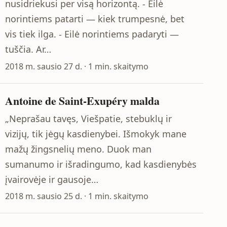
nusidriekusi per visą horizontą. - Eilė
norintiems patarti — kiek trumpesnė, bet
vis tiek ilga. - Eilė norintiems padaryti —
tuščia. Ar…
2018 m. sausio 27 d. · 1 min. skaitymo
Antoine de Saint-Exupéry malda
„Neprašau tavęs, Viešpatie, stebuklų ir
vizijų, tik jėgų kasdienybei. Išmokyk mane
mažų žingsnelių meno. Duok man
sumanumo ir išradingumo, kad kasdienybės
įvairovėje ir gausoje…
2018 m. sausio 25 d. · 1 min. skaitymo