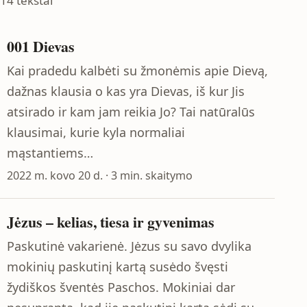
14 tekstai
001 Dievas
Kai pradedu kalbėti su žmonėmis apie Dievą,
dažnas klausia o kas yra Dievas, iš kur Jis
atsirado ir kam jam reikia Jo? Tai natūralūs
klausimai, kurie kyla normaliai
mąstantiems…
2022 m. kovo 20 d. · 3 min. skaitymo
Jėzus – kelias, tiesa ir gyvenimas
Paskutinė vakarienė. Jėzus su savo dvylika
mokinių paskutinį kartą susėdo švęsti
žydiškos šventės Paschos. Mokiniai dar