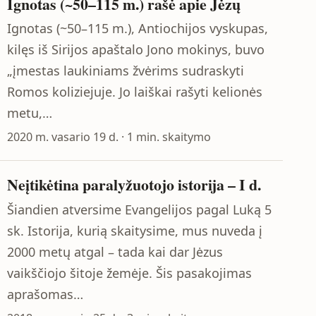
Ignotas (~50–115 m.) rašė apie Jėzų
Ignotas (~50–115 m.), Antiochijos vyskupas,
kilęs iš Sirijos apaštalo Jono mokinys, buvo
„įmestas laukiniams žvėrims sudraskyti
Romos koliziejuje. Jo laiškai rašyti kelionės
metu,…
2020 m. vasario 19 d. · 1 min. skaitymo
Neįtikėtina paralyžuotojo istorija – I d.
Šiandien atversime Evangelijos pagal Luką 5
sk. Istorija, kurią skaitysime, mus nuveda į
2000 metų atgal – tada kai dar Jėzus
vaikščiojo šitoje žemėje. Šis pasakojimas
aprašomas…