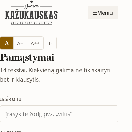
☰
Meniu
Perjungti tamsų režimą
◐
A
A+
A++
Pamąstymai
14 tekstai. Kiekvieną galima ne tik skaityti,
bet ir klausytis.
IEŠKOTI