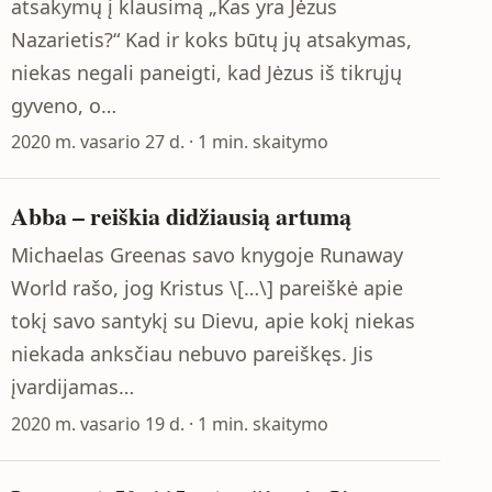
atsakymų į klausimą „Kas yra Jėzus
Nazarietis?“ Kad ir koks būtų jų atsakymas,
niekas negali paneigti, kad Jėzus iš tikrųjų
gyveno, o…
2020 m. vasario 27 d. · 1 min. skaitymo
Abba – reiškia didžiausią artumą
Michaelas Greenas savo knygoje Runaway
World rašo, jog Kristus \[…\] pareiškė apie
tokį savo santykį su Dievu, apie kokį niekas
niekada anksčiau nebuvo pareiškęs. Jis
įvardijamas…
2020 m. vasario 19 d. · 1 min. skaitymo