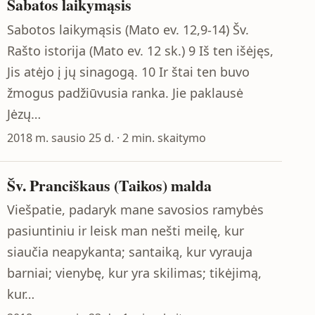
Sabatos laikymąsis
Sabotos laikymąsis (Mato ev. 12,9-14) Šv.
Rašto istorija (Mato ev. 12 sk.) 9 Iš ten išėjęs,
Jis atėjo į jų sinagogą. 10 Ir štai ten buvo
žmogus padžiūvusia ranka. Jie paklausė
Jėzų…
2018 m. sausio 25 d. · 2 min. skaitymo
Šv. Pranciškaus (Taikos) malda
Viešpatie, padaryk mane savosios ramybės
pasiuntiniu ir leisk man nešti meilę, kur
siaučia neapykanta; santaiką, kur vyrauja
barniai; vienybę, kur yra skilimas; tikėjimą,
kur…