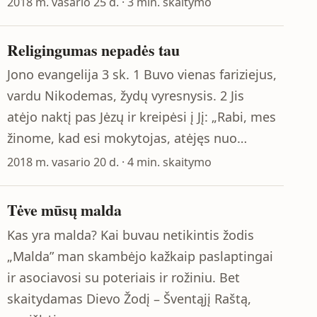
2018 m. vasario 25 d. · 3 min. skaitymo
Religingumas nepadės tau
Jono evangelija 3 sk. 1 Buvo vienas fariziejus,
vardu Nikodemas, žydų vyresnysis. 2 Jis
atėjo naktį pas Jėzų ir kreipėsi į Jį: „Rabi, mes
žinome, kad esi mokytojas, atėjęs nuo…
2018 m. vasario 20 d. · 4 min. skaitymo
Tėve mūsų malda
Kas yra malda? Kai buvau netikintis žodis
„Malda” man skambėjo kažkaip paslaptingai
ir asociavosi su poteriais ir rožiniu. Bet
skaitydamas Dievo Žodį – Šventąjį Raštą,