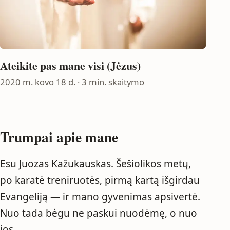
Ateikite pas mane visi (Jėzus)
2020 m. kovo 18 d.
· 3 min. skaitymo
Trumpai apie mane
Esu Juozas Kažukauskas. Šešiolikos metų,
po karatė treniruotės, pirmą kartą išgirdau
Evangeliją — ir mano gyvenimas apsivertė.
Nuo tada bėgu ne paskui nuodėmę, o nuo
jos.