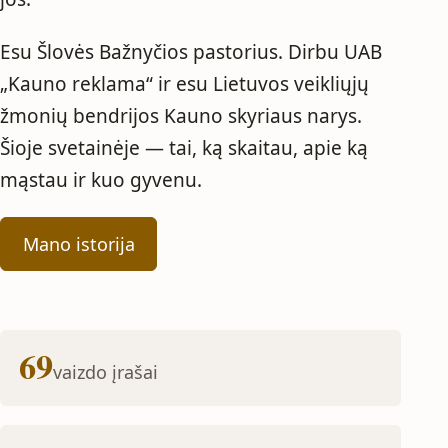
Esu Šlovės Bažnyčios pastorius. Dirbu UAB
„Kauno reklama“ ir esu Lietuvos veikliųjų
žmonių bendrijos Kauno skyriaus narys.
Šioje svetainėje — tai, ką skaitau, apie ką
mąstau ir kuo gyvenu.
Mano istorija
69
vaizdo įrašai