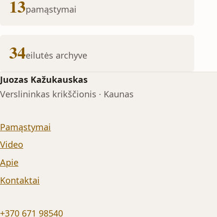
13
pamąstymai
34
eilutės archyve
Juozas Kažukauskas
Verslininkas krikščionis · Kaunas
Pamąstymai
Video
Apie
Kontaktai
+370 671 98540