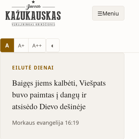
☰
Meniu
Perjungti tamsų režimą
◐
A
A+
A++
EILUTĖ DIENAI
Baigęs jiems kalbėti, Viešpats
buvo paimtas į dangų ir
atsisėdo Dievo dešinėje
Morkaus evangelija 16:19