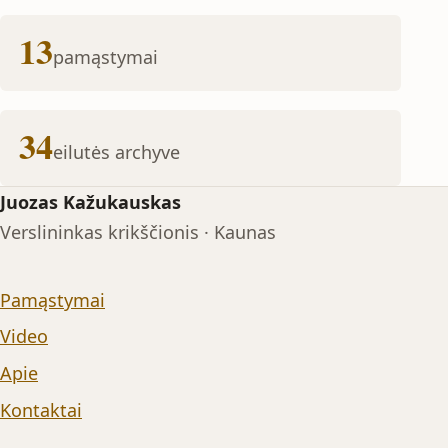
13
pamąstymai
34
eilutės archyve
Juozas Kažukauskas
Verslininkas krikščionis · Kaunas
Pamąstymai
Video
Apie
Kontaktai