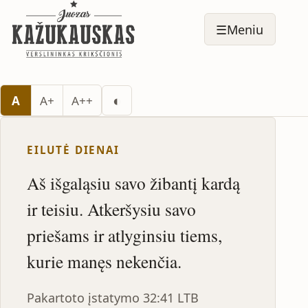
☰
Meniu
Perjungti tamsų režimą
◐
A
A+
A++
EILUTĖ DIENAI
Aš išgaląsiu savo žibantį kardą
ir teisiu. Atkeršysiu savo
priešams ir atlyginsiu tiems,
kurie manęs nekenčia.
Pakartoto įstatymo 32:41 LTB