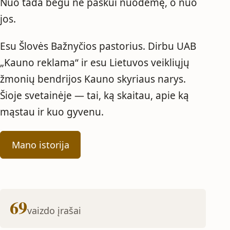
Nuo tada bėgu ne paskui nuodėmę, o nuo
jos.
Esu Šlovės Bažnyčios pastorius. Dirbu UAB
„Kauno reklama“ ir esu Lietuvos veikliųjų
žmonių bendrijos Kauno skyriaus narys.
Šioje svetainėje — tai, ką skaitau, apie ką
mąstau ir kuo gyvenu.
Mano istorija
69
vaizdo įrašai