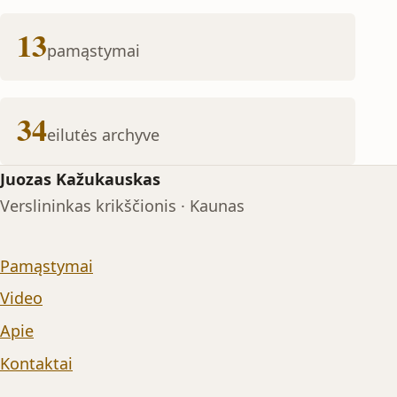
13
pamąstymai
34
eilutės archyve
Juozas Kažukauskas
Verslininkas krikščionis · Kaunas
Pamąstymai
Video
Apie
Kontaktai