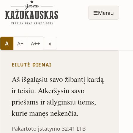
☰
Meniu
Perjungti tamsų režimą
◐
A
A+
A++
EILUTĖ DIENAI
Aš išgaląsiu savo žibantį kardą
ir teisiu. Atkeršysiu savo
priešams ir atlyginsiu tiems,
kurie manęs nekenčia.
Pakartoto įstatymo 32:41 LTB