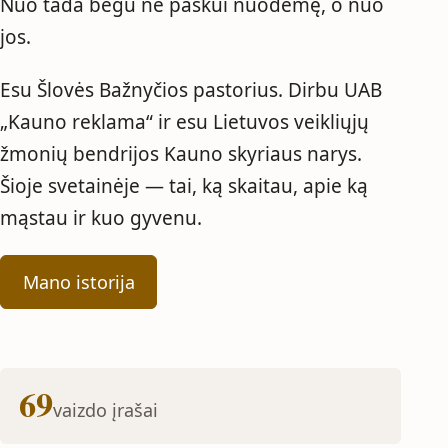
Nuo tada bėgu ne paskui nuodėmę, o nuo
jos.
Esu Šlovės Bažnyčios pastorius. Dirbu UAB
„Kauno reklama“ ir esu Lietuvos veikliųjų
žmonių bendrijos Kauno skyriaus narys.
Šioje svetainėje — tai, ką skaitau, apie ką
mąstau ir kuo gyvenu.
Mano istorija
69
vaizdo įrašai