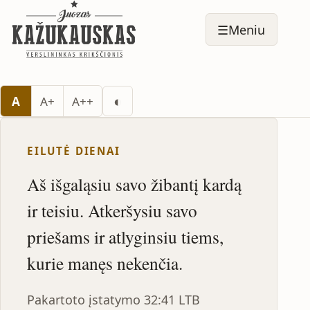
☰
Meniu
Perjungti tamsų režimą
◐
A
A+
A++
EILUTĖ DIENAI
Aš išgaląsiu savo žibantį kardą
ir teisiu. Atkeršysiu savo
priešams ir atlyginsiu tiems,
kurie manęs nekenčia.
Pakartoto įstatymo 32:41 LTB