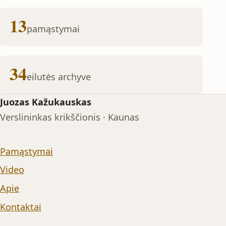
13
pamąstymai
34
eilutės archyve
Juozas Kažukauskas
Verslininkas krikščionis · Kaunas
Pamąstymai
Video
Apie
Kontaktai