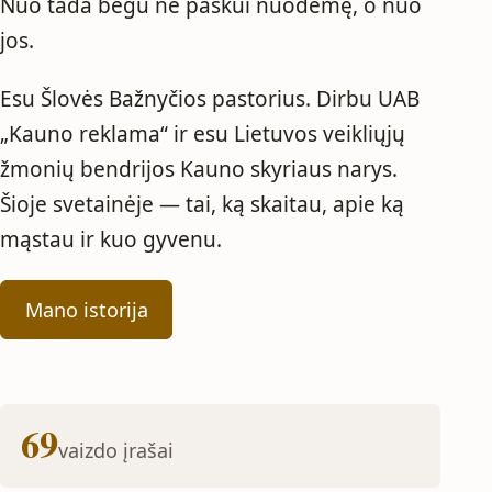
Nuo tada bėgu ne paskui nuodėmę, o nuo
jos.
Esu Šlovės Bažnyčios pastorius. Dirbu UAB
„Kauno reklama“ ir esu Lietuvos veikliųjų
žmonių bendrijos Kauno skyriaus narys.
Šioje svetainėje — tai, ką skaitau, apie ką
mąstau ir kuo gyvenu.
Mano istorija
69
vaizdo įrašai