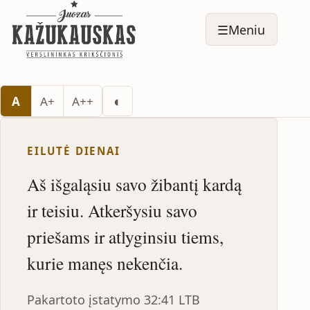
☰
Meniu
Perjungti tamsų režimą
◐
A
A+
A++
EILUTĖ DIENAI
Aš išgaląsiu savo žibantį kardą
ir teisiu. Atkeršysiu savo
priešams ir atlyginsiu tiems,
kurie manęs nekenčia.
Pakartoto įstatymo 32:41 LTB