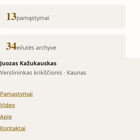
13
pamąstymai
34
eilutės archyve
Juozas Kažukauskas
Verslininkas krikščionis · Kaunas
Pamąstymai
Video
Apie
Kontaktai