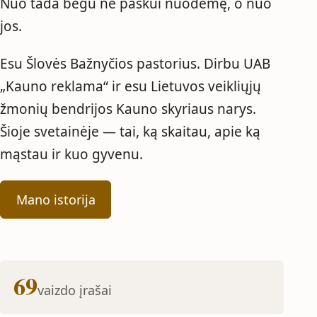
Nuo tada bėgu ne paskui nuodėmę, o nuo
jos.
Esu Šlovės Bažnyčios pastorius. Dirbu UAB
„Kauno reklama“ ir esu Lietuvos veikliųjų
žmonių bendrijos Kauno skyriaus narys.
Šioje svetainėje — tai, ką skaitau, apie ką
mąstau ir kuo gyvenu.
Mano istorija
69
vaizdo įrašai